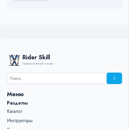
Rider Skill
Горнолыжный спорт
Результаты
поиска
для:
Меню
%s:
Разделы
Каталог
Инструкторы