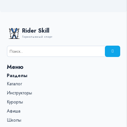
Rider Skill
Горнолыжный спорт
Результаты
поиска
для:
Меню
%s:
Разделы
Каталог
Инструкторы
Курорты
Афиша
Школы