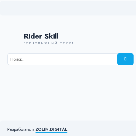
Rider Skill
ГОРНОЛЫЖНЫЙ СПОРТ
Результаты
поиска
для:
%s:
Разработано в
ZOLIN.DIGITAL