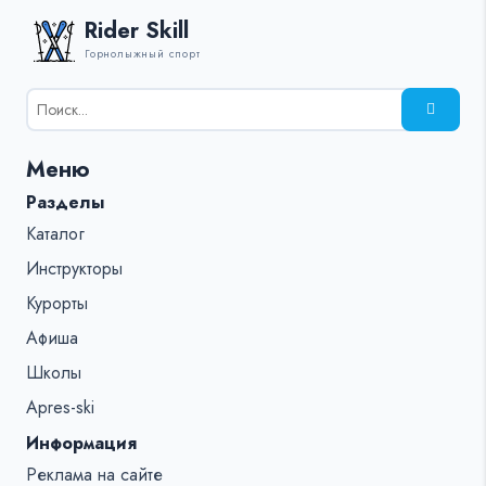
Rider Skill
Горнолыжный спорт
Результаты
поиска
для:
Меню
%s:
Разделы
Каталог
Инструкторы
Курорты
Афиша
Школы
Apres-ski
Информация
Реклама на сайте