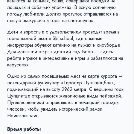
катаются на коньках, санях, совершают поездки на
лошадях и собачьих упряжках. В ясную солнечную
погоду любители долгих прогулок отправляются на
пешую экскурсию в горы на снегоступах.
Дети и взрослые с удовольствием проводят время в
горнолыжной школе Ski school, где опытные
инструкторы обучают катанию на лыжах и сноуборде.
Для малышей открыт детский сад Bobo — здесь
ребята играют в интерактивные игры и забавляются на
каруселях.
Одно из самых посещаемых мест на карте курорта —
легендарный фуникулер «Тиролер Цугшпитцбан»,
поднимающий на высоту 2962 метра. С вершины горы
Цугшпитце открываются живописные виды пейзажей.
Путешественники отправляются в немецкий городок
Фюссен, чтобы увидеть исторический замок
Нойшванштайн.
Время работы