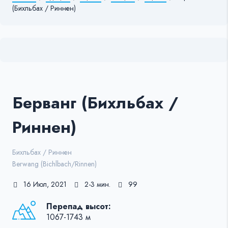
(Бихльбах / Риннен)
Берванг (Бихльбах /
Риннен)
Бихльбах / Риннен
Berwang (Bichlbach/Rinnen)
16 Июл, 2021
2-3 мин.
99
Перепад высот:
1067-1743 м