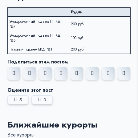
Будни
Вы
Экскурсионный подъем ППКД
200 руб.
250
№7
Экскурсионный подъем ППКД
100 руб.
150
№5
Разовый подъем БКД №1
200 руб.
250
Поделиться этим постом
Оцените этот пост
5
0
Ближайшие курорты
Все курорты