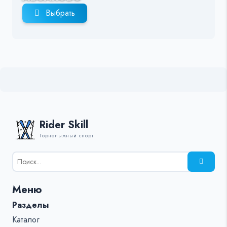
Выбрать
Rider Skill
Горнолыжный спорт
Результаты
поиска
для:
Меню
%s:
Разделы
Каталог