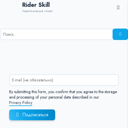
Rider Skill
Горнолыжный спорт
Результаты
поиска
для:
%s:
By submitting this form, you confirm that you agree to the storage
and processing of your personal data described in our
Privacy Policy
Подписаться