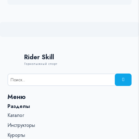
Rider Skill
Горнолыжный спорт
Результаты
поиска
для:
Меню
%s:
Разделы
Каталог
Инструкторы
Курорты