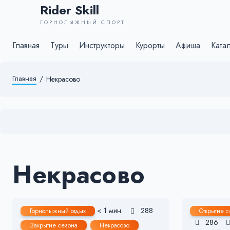
Rider Skill
ГОРНОЛЫЖНЫЙ СПОРТ
Главная
Туры
Инструкторы
Курорты
Афиша
Ката
Главная
/
Некрасово
Некрасово
18 Мар, 2023
< 1 мин.
288
30 Ноя
Горнолыжный отдых
Открытие с
3
286
Закрытие сезона
Некрасово