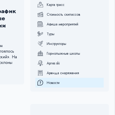
Карта трасс
рафик
Стоимость скипассов
ые
ии
Афиша мероприятий
Туры
Инструкторы
ом
тоялось
Горнолыжные школы
ский». На
склоны
Apres ski
Аренда снаряжения
Новости