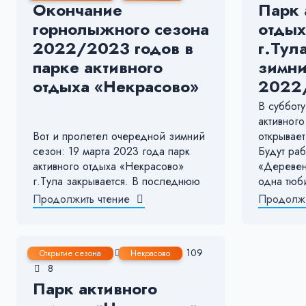
Окончание
Парк 
горнолыжного сезона
отдых
2022/2023 годов в
г.Тул
парке активного
зимни
отдыха «Некрасово»
2022
В субботу
активног
Вот и пролетел очередной зимний
открывае
сезон: 19 марта 2023 года парк
Будут ра
активного отдыха «Некрасово»
«Деревен
г.Тула закрывается. В последнюю
одна тюб
Продолжить чтение
Продолжи
10 Дек, 2021
< 1 мин.
109
Открытие сезона
Некрасово
8
Парк активного