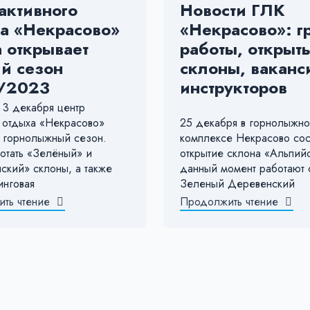
активного
Новости ГЛК
а «Некрасово»
«Некрасово»: г
а открывает
работы, открыт
й сезон
склоны, ваканс
/2023
инструкторов
 3 декабря центр
о отдыха «Некрасово»
25 декабря в горнолыжн
т горнолыжный сезон.
комплексе Некрасово сос
ботать «Зелёный» и
открытие склона «Альпий
ский» склоны, а также
данный момент работают 
инговая
Зеленый Деревенский
ть чтение
Продолжить чтение