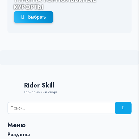
КУРОРТЫ
Выбрать
Rider Skill
Горнолыжный спорт
Результаты
поиска
для:
Меню
%s:
Разделы