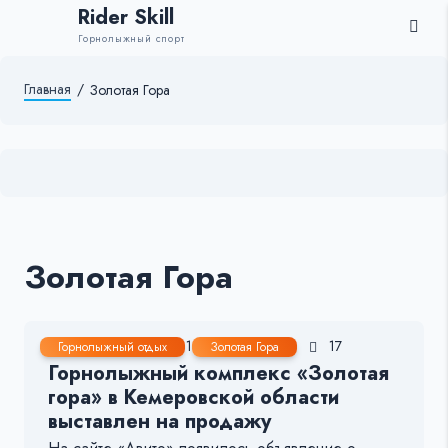
Rider Skill
Горнолыжный спорт
Главная
/
Золотая Гора
Золотая Гора
12 Янв, 2024
1-2 мин.
245
17
Горнолыжный отдых
Золотая Гора
Горнолыжный комплекс «Золотая
гора» в Кемеровской области
выставлен на продажу