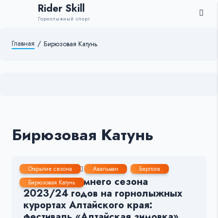
Rider Skill
Горнолыжный спорт
Главная
/
Бирюзовая Катунь
Бирюзовая Катунь
8 Ноя, 2023
2-3 мин.
185
5
Открытие сезона
Авальман
Берлога
Открытие зимнего сезона
Бирюзовая Катунь
2023/24 годов на горнолыжных
курортах Алтайского края:
фестиваль «Алтайская зимовка»