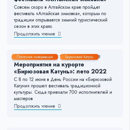
Совсем скоро в Алтайском крае пройдет
фестиваль «Алтайская зимовка», которым по
традиции открывается зимний туристический
сезон в этих краях.
Продолжить чтение
12 Июн, 2022
< 1 мин.
309
8
Полезная информация
Бирюзовая Катунь
Мероприятия на курорте
«Бирюзовая Катунь»: лето 2022
С 8 по 12 июня в День России на «Бирюзовой
Катуни» прошел фестиваль традиционной
культуры. Сюда приехали 700 исполнителей и
мастеров
Продолжить чтение