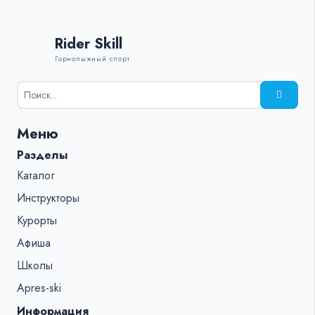
Rider Skill
Горнолыжный спорт
Результаты
поиска
для:
Меню
%s:
Разделы
Каталог
Инструкторы
Курорты
Афиша
Школы
Apres-ski
Информация