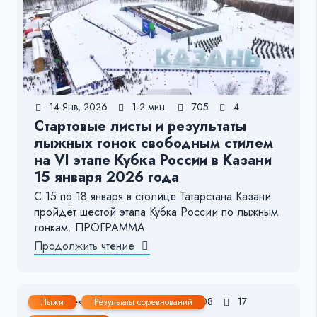
14 Янв, 2026
1-2 мин.
705
4
Стартовые листы и результаты
лыжных гонок свободным стилем
на VI этапе Кубка России в Казани
15 января 2026 года
С 15 по 18 января в столице Татарстана Казани
пройдёт шестой этапа Кубка России по лыжным
гонкам. ПРОГРАММА
Продолжить чтение
20 Дек, 2025
1-2 мин.
508
17
Лыжи
Результаты соревнований