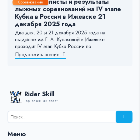
Стартовые листы и результаты
Соревнования
лыжных соревнований на IV этапе
Кубка в России в Ижевске 21
декабря 2025 года
Два дня, 20 и 21 декабря 2025 года на
стадионе им.Г. А. Кулаковой в Ижевске
проходит IV этап Кубка России по
Продолжить чтение
Rider Skill
Горнолыжный спорт
Результаты
поиска
для:
Меню
%s: