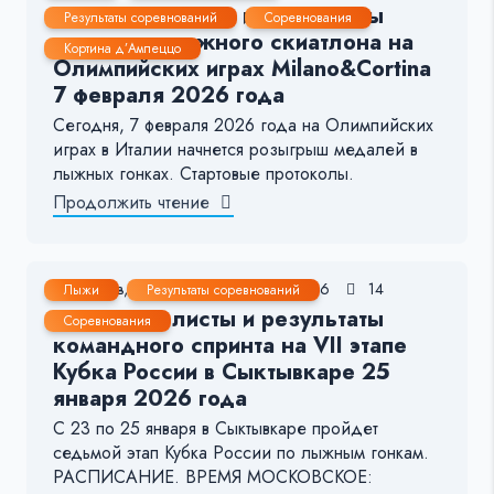
Стартовые листы и результаты
Результаты соревнований
Соревнования
женского лыжного скиатлона на
Кортина д’Ампеццо
Олимпийских играх Milano&Cortina
7 февраля 2026 года
Сегодня, 7 февраля 2026 года на Олимпийских
играх в Италии начнется розыгрыш медалей в
лыжных гонках. Стартовые протоколы.
Продолжить чтение
25 Янв, 2026
1-2 мин.
296
14
Лыжи
Результаты соревнований
Стартовые листы и результаты
Соревнования
командного спринта на VII этапе
Кубка России в Сыктывкаре 25
января 2026 года
С 23 по 25 января в Сыктывкаре пройдет
седьмой этап Кубка России по лыжным гонкам.
РАСПИСАНИЕ. ВРЕМЯ МОСКОВСКОЕ: