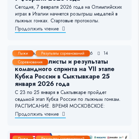
Сегодня, 7 февраля 2026 года на Олимпийских
играх в Италии начнется розыгрыш медалей в
лыжных гонках. Стартовые протоколы.
Продолжить чтение
25 Янв, 2026
1-2 мин.
296
14
Лыжи
Результаты соревнований
Стартовые листы и результаты
Соревнования
командного спринта на VII этапе
Кубка России в Сыктывкаре 25
января 2026 года
С 23 по 25 января в Сыктывкаре пройдет
седьмой этап Кубка России по лыжным гонкам.
РАСПИСАНИЕ. ВРЕМЯ МОСКОВСКОЕ:
Продолжить чтение
Лыжи
Результаты соревнований