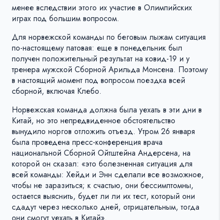
менее вследствии этого их участие в Олимпийских
играх под большим вопросом.
Для норвежской команды по беговым лыжам ситуация
по-настоящему патовая: еще в понедельник был
получен положительный результат на ковид-19 и у
тренера мужской Сборной Арильда Монсена. Поэтому
в настоящий момент под вопросом поездка всей
сборной, включая Клебо.
Норвежская команда должна была уехать в эти дни в
Китай, но это непредвиденное обстоятельство
вынудило норгов отложить отъезд. Утром 26 января
была проведена пресс-конференция врача
национальной Сборной Ойтштейна Андерсена, на
которой он сказал: «это болезненная ситуация для
всей команды: Хейди и Энн сделали все возможное,
чтобы не заразиться; к счастью, они бессимптомны,
остается выяснить, будет ли ли их тест, который они
сдадут через несколько дней, отрицательным, тогда
они смогут уехать в Китай».