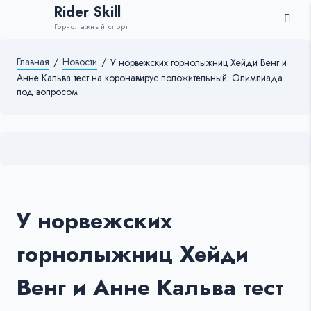
Rider Skill
Горнолыжный спорт
Главная
/
Новости
/
У норвежских горнолыжниц Хейди Венг и
Анне Кальва тест на коронавирус положительный: Олимпиада
под вопросом
У норвежских
горнолыжниц Хейди
Венг и Анне Кальва тест