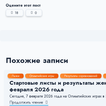
Оцените этот пост
18
0
Похожие записи
7 Фев, 2026
< 1 мин.
148
12
Лыжи
Олимпийские игры
Результаты соревнований
Стартовые листы и результаты же
февраля 2026 года
Сегодня, 7 февраля 2026 года на Олимпийских играх в
Продолжить чтение