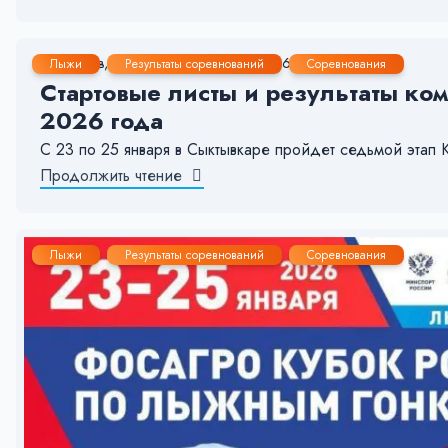
25 Янв, 2026
1-2 мин.
296
14
Лыжи
Результаты соревнований
Соревнования
Стартовые листы и результаты ком
2026 года
С 23 по 25 января в Сыктывкаре пройдет седьмой э
Продолжить чтение
Лыжи
Результаты соревнований
Соревнования