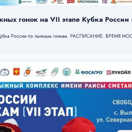
жных гонок на VII этапе Кубка Росси
тап Кубка России по лыжным гонкам. РАСПИСАНИЕ. ВРЕМЯ М