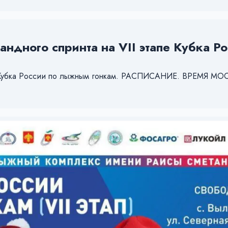
андного спринта на VII этапе Кубка Р
тап Кубка России по лыжным гонкам. РАСПИСАНИЕ. ВРЕМЯ М