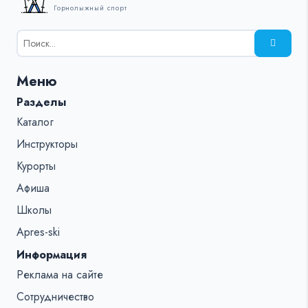
Горнолыжный спорт
Результаты
поиска
для:
Меню
%s:
Разделы
Каталог
Инструкторы
Курорты
Афиша
Школы
Apres-ski
Информация
Реклама на сайте
Сотрудничество