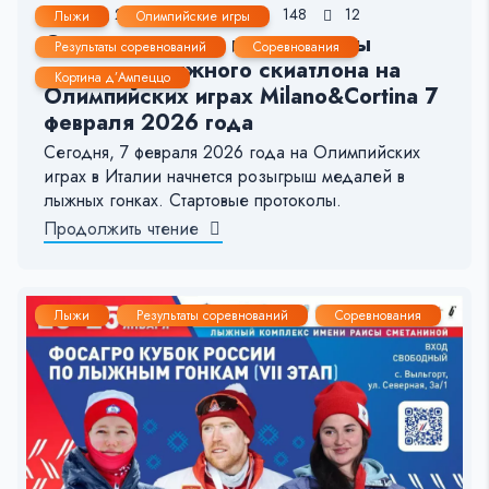
7 Фев, 2026
< 1 мин.
148
12
Лыжи
Олимпийские игры
Стартовые листы и результаты
Результаты соревнований
Соревнования
женского лыжного скиатлона на
Кортина д’Ампеццо
Олимпийских играх Milano&Cortina 7
февраля 2026 года
Сегодня, 7 февраля 2026 года на Олимпийских
играх в Италии начнется розыгрыш медалей в
лыжных гонках. Стартовые протоколы.
Продолжить чтение
Лыжи
Результаты соревнований
Соревнования