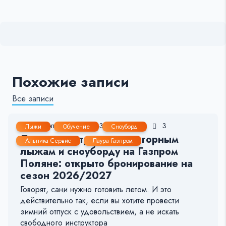
Похожие записи
Все записи
10 Июл, 2026
2-3 мин.
35
3
Лыжи
Обучение
Сноуборд
Лучшие инструкторы по горным
Альпика Сервис
Лаура Газпром
лыжам и сноуборду на Газпром
Поляне: открыто бронирование на
сезон 2026/2027
Говорят, сани нужно готовить летом. И это
действительно так, если вы хотите провести
зимний отпуск с удовольствием, а не искать
свободного инструктора