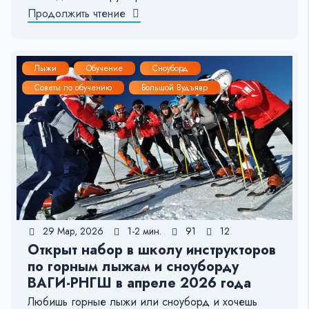
Продолжить чтение
Лыжи
Обучение
Сноуборд
Советы по обучению
Большой Вудъявр
29 Мар, 2026
1-2 мин.
91
12
Открыт набор в школу инструкторов
по горным лыжам и сноуборду
ВАГИ-РНГШ в апреле 2026 года
Любишь горные лыжи или сноуборд и хочешь