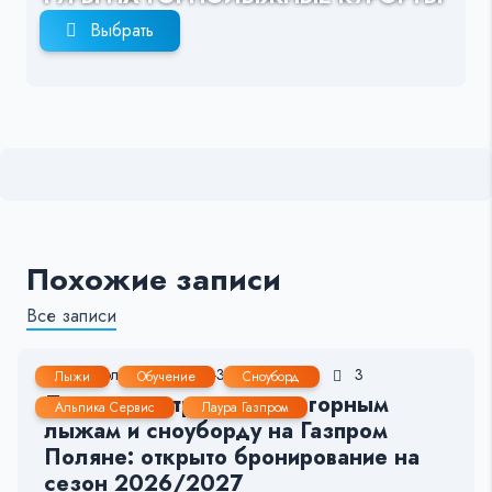
Выбрать
Похожие записи
Все записи
10 Июл, 2026
2-3 мин.
36
3
Лыжи
Обучение
Сноуборд
Лучшие инструкторы по горным
Альпика Сервис
Лаура Газпром
лыжам и сноуборду на Газпром
Поляне: открыто бронирование на
сезон 2026/2027