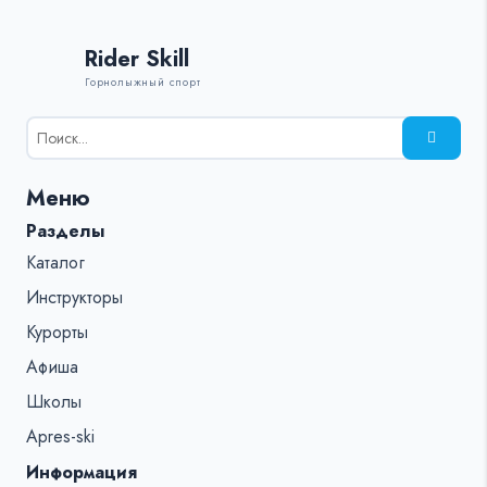
Rider Skill
Горнолыжный спорт
Результаты
поиска
для:
Меню
%s:
Разделы
Каталог
Инструкторы
Курорты
Афиша
Школы
Apres-ski
Информация