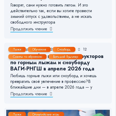
Говорят, сани нужно готовить летом. И это
действительно так, если вы хотите провести
зимний отпуск с удовольствием, а не искать
свободного инструктора
Продолжить чтение
29 Мар, 2026
1-2 мин.
92
12
Лыжи
Обучение
Сноуборд
Открыт набор в школу инструкторов
Советы по обучению
Большой Вудъявр
по горным лыжам и сноуборду
ВАГИ-РНГШ в апреле 2026 года
Любишь горные лыжи или сноуборд и хочешь
превратить своё увлечение в профессию?В
ближайшие дни — в апреле 2026 года — у
Продолжить чтение
Лыжи
Олимпийские игры