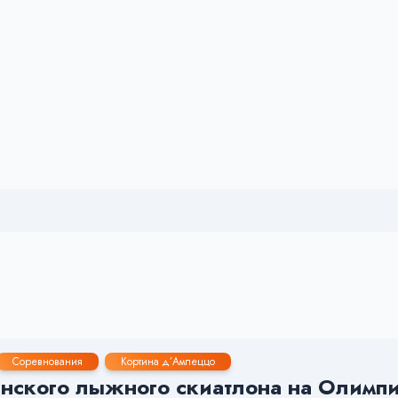
Соревнования
Кортина д’Ампеццо
нского лыжного скиатлона на Олимпий