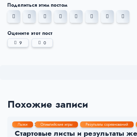
Поделиться этим постом
Оцените этот пост
9
0
Похожие записи
7 Фев, 2026
< 1 мин.
148
12
Лыжи
Олимпийские игры
Результаты соревнований
Стартовые листы и результаты же