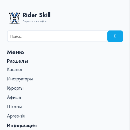
Rider Skill
Горнолыжный спорт
Результаты
поиска
для:
Меню
%s:
Разделы
Каталог
Инструкторы
Курорты
Афиша
Школы
Apres-ski
Информация