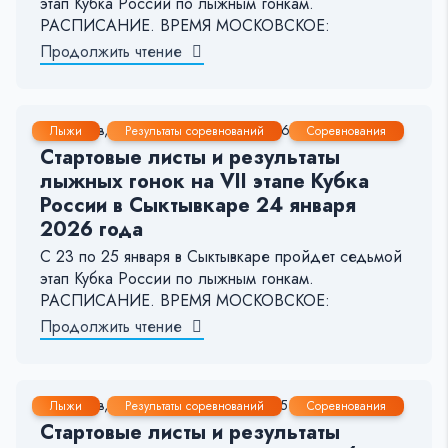
этап Кубка России по лыжным гонкам.
РАСПИСАНИЕ. ВРЕМЯ МОСКОВСКОЕ:
Продолжить чтение
24 Янв, 2026
1-2 мин.
426
7
Лыжи
Результаты соревнований
Соревнования
Стартовые листы и результаты
лыжных гонок на VII этапе Кубка
России в Сыктывкаре 24 января
2026 года
С 23 по 25 января в Сыктывкаре пройдет седьмой
этап Кубка России по лыжным гонкам.
РАСПИСАНИЕ. ВРЕМЯ МОСКОВСКОЕ:
Продолжить чтение
22 Янв, 2026
1-2 мин.
275
14
Лыжи
Результаты соревнований
Соревнования
Стартовые листы и результаты