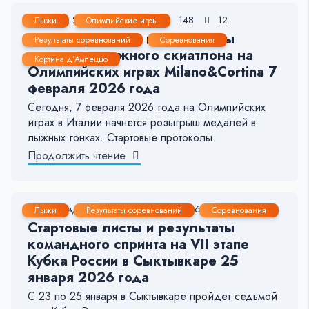
7 Фев, 2026
< 1 мин.
148
12
Лыжи
Олимпийские игры
Стартовые листы и результаты
Результаты соревнований
Соревнования
женского лыжного скиатлона на
Кортина д’Ампеццо
Олимпийских играх Milano&Cortina 7
февраля 2026 года
Сегодня, 7 февраля 2026 года на Олимпийских
играх в Италии начнется розыгрыш медалей в
лыжных гонках. Стартовые протоколы.
Продолжить чтение
25 Янв, 2026
1-2 мин.
296
14
Лыжи
Результаты соревнований
Соревнования
Стартовые листы и результаты
командного спринта на VII этапе
Кубка России в Сыктывкаре 25
января 2026 года
С 23 по 25 января в Сыктывкаре пройдет седьмой