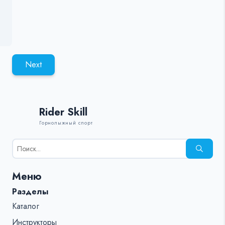
Next
Rider Skill
Горнолыжный спорт
Результаты
поиска
для:
Меню
%s:
Разделы
Каталог
Инструкторы