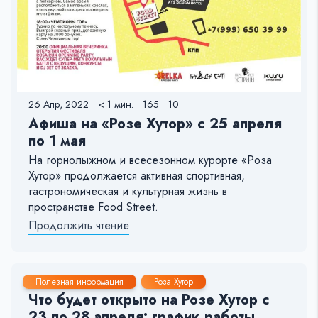
26 Апр, 2022
< 1 мин.
165
10
Афиша на «Розе Хутор» с 25 апреля
по 1 мая
На горнолыжном и всесезонном курорте «Роза
Хутор» продолжается активная спортивная,
гастрономическая и культурная жизнь в
пространстве Food Street.
Продолжить чтение
24 Апр, 2022
< 1 мин.
328
13
Полезная информация
Роза Хутор
Что будет открыто на Розе Хутор с
23 по 28 апреля: график работы