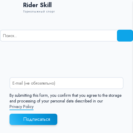
Rider Skill
Горнолыжный спорт
Результаты
поиска
для:
%s:
By submitting this form, you confirm that you agree to the storage
and processing of your personal data described in our
Privacy Policy
Подписаться