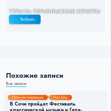
ТУРЫ НА ГОРНОЛЫЖНЫЕ КУРОРТЫ
Выбрать
Похожие записи
Все записи
6 Авг, 2022
2-3 мин.
310
19
Полезная информация
Роза Хутор
В Сочи пройдет Фестиваль
классической музыки и Гала-