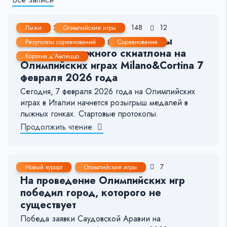
7 Фев, 2026
< 1 мин.
148
12
Лыжи
Олимпийские игры
Стартовые листы и результаты
Результаты соревнований
Соревнования
женского лыжного скиатлона на
Кортина д’Ампеццо
Олимпийских играх Milano&Cortina 7
февраля 2026 года
Сегодня, 7 февраля 2026 года на Олимпийских
играх в Италии начнется розыгрыш медалей в
лыжных гонках. Стартовые протоколы.
Продолжить чтение
6 Окт, 2022
1-2 мин.
507
7
Новый курорт
Олимпийские игры
На проведение Олимпийских игр
победил город, которого не
существует
Победа заявки Саудовской Аравии на