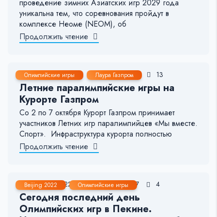
проведение зимних Азиатских игр 2029 года
уникальна тем, что соревнования пройдут в
комплексе Неоме (NEOM), об
Продолжить чтение
30 Сен, 2022
1-2 мин.
113
13
Олимпийские игры
Лаура Газпром
Летние паралимпийские игры на
Курорте Газпром
Со 2 по 7 октября Курорт Газпром принимает
участников Летних игр паралимпийцев «Мы вместе.
Спорт». Инфраструктура курорта полностью
Продолжить чтение
20 Фев, 2022
< 1 мин.
117
4
Beijing 2022
Олимпийские игры
Сегодня последний день
Олимпийских игр в Пекине.