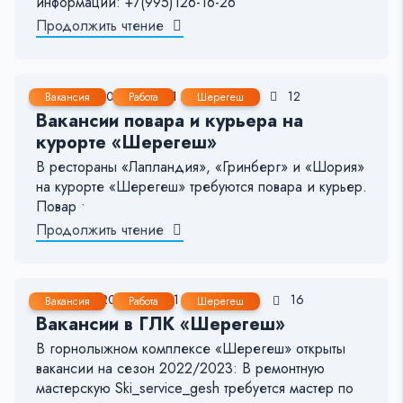
информации: +7(995)126-16-26
Продолжить чтение
14 Янв, 2023
< 1 мин.
132
12
Вакансия
Работа
Шерегеш
Вакансии повара и курьера на
курорте «Шерегеш»
В рестораны «Лапландия», «Гринберг» и «Шория»
на курорте «Шерегеш» требуются повара и курьер.
Повар •
Продолжить чтение
17 Ноя, 2022
< 1 мин.
102
16
Вакансия
Работа
Шерегеш
Вакансии в ГЛК «Шерегеш»
В горнолыжном комплексе «Шерегеш» открыты
вакансии на сезон 2022/2023: В ремонтную
мастерскую Ski_service_gesh требуется мастер по