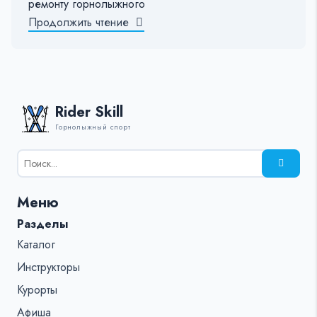
ремонту горнолыжного
Продолжить чтение
Rider Skill
Горнолыжный спорт
Результаты
поиска
для:
Меню
%s:
Разделы
Каталог
Инструкторы
Курорты
Афиша