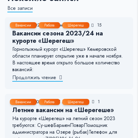
Все записи
2 Окт, 2023
1-2 мин.
436
15
Вакансии
Работа
Шерегеш
Вакансии сезона 2023/24 на
курорте «Шерегеш»
Горнолыжный курорт «Шерегеш» Кемеровской
области планирует открытие уже в начале ноября.
В настоящее время открыто большое количество
вакансий:
Продолжить чтение
2 Июн, 2023
< 1 мин.
112
1
Вакансии
Работа
Шерегеш
Летние вакансии на «Шерегеше»
На курорте «Шерегеш» на летний сезон 2023
требуются: Су-шефБарменПоварПомощник
администратора на Озере (рыбак)Телефон для