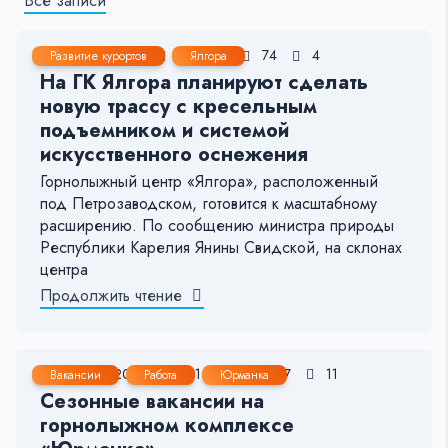
Все записи
21 Янв, 2025
1-2 мин.
74
4
Развитие курортов
Ялгора
На ГК Ялгора планируют сделать
новую трассу с кресельным
подъемником и системой
искусственного оснежения
Горнолыжный центр «Ялгора», расположенный
под Петрозаводском, готовится к масштабному
расширению. По сообщению министра природы
Республики Карелия Янины Свидской, на склонах
центра
Продолжить чтение
19 Ноя, 2023
< 1 мин.
267
11
Вакансии
Работа
Юрманка
Сезонные вакансии на
горнолыжном комплексе