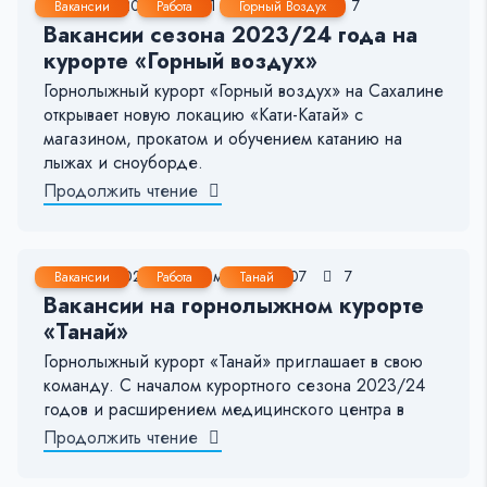
25 Окт, 2023
< 1 мин.
228
7
Вакансии
Работа
Горный Воздух
Вакансии сезона 2023/24 года на
курорте «Горный воздух»
Горнолыжный курорт «Горный воздух» на Сахалине
открывает новую локацию «Кати-Катай» с
магазином, прокатом и обучением катанию на
лыжах и сноуборде.
Продолжить чтение
9 Окт, 2023
< 1 мин.
407
7
Вакансии
Работа
Танай
Вакансии на горнолыжном курорте
«Танай»
Горнолыжный курорт «Танай» приглашает в свою
команду. С началом курортного сезона 2023/24
годов и расширением медицинского центра в
Продолжить чтение