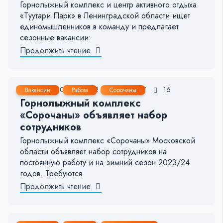
Горнолыжный комплекс и центр активного отдыха
«Туутари Парк» в Ленинградской области ищет
единомышленников в команду и предлагает
сезонные вакансии:
Продолжить чтение
28 Окт, 2023
1-2 мин.
1337
16
Вакансии
Работа
Сорочаны
Горнолыжный комплекс
«Сорочаны» объявляет набор
сотрудников
Горнолыжный комплекс «Сорочаны» Московской
области объявляет набор сотрудников на
постоянную работу и на зимний сезон 2023/24
годов. Требуются
Продолжить чтение