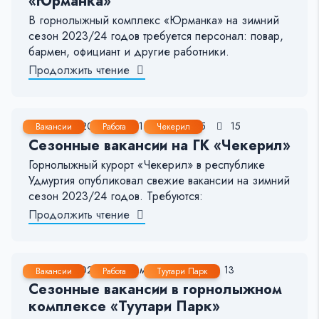
«Юрманка»
В горнолыжный комплекс «Юрманка» на зимний
сезон 2023/24 годов требуется персонал: повар,
бармен, официант и другие работники.
Продолжить чтение
19 Ноя, 2023
< 1 мин.
145
15
Вакансии
Работа
Чекерил
Сезонные вакансии на ГК «Чекерил»
Горнолыжный курорт «Чекерил» в республике
Удмуртия опубликовал свежие вакансии на зимний
сезон 2023/24 годов. Требуются:
Продолжить чтение
1 Ноя, 2023
< 1 мин.
315
13
Вакансии
Работа
Туутари Парк
Сезонные вакансии в горнолыжном
комплексе «Туутари Парк»