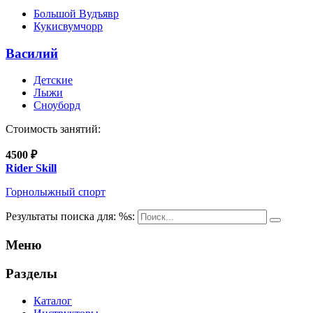
Большой Вудъявр
Кукисвумчорр
Василий
Детские
Лыжи
Сноуборд
Стоимость занятий:
4500 ₽
Rider Skill
Горнолыжный спорт
Результаты поиска для: %s:
Меню
Разделы
Каталог