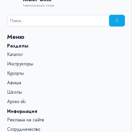
Горнолыжный спорт
Результаты
поиска
для:
Меню
%s:
Разделы
Каталог
Инструкторы
Курорты
Афиша
Школы
Apres-ski
Информация
Реклама на сайте
Сотрудничество