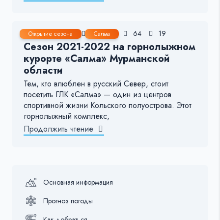
24 Окт, 2021
< 1 мин.
64
19
Открытие сезона
Салма
Сезон 2021-2022 на горнолыжном
курорте «Салма» Мурманской
области
Тем, кто влюблен в русский Север, стоит
посетить ГЛК «Салма» — один из центров
спортивной жизни Кольского полуострова. Этот
горнолыжный комплекс,
Продолжить чтение
Основная информация
Прогноз погоды
Как добраться