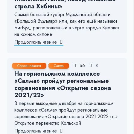
стрела Хибины»
Самый большой курорт Мурманской области
«Большой Вудъявр» или, как его ещё называют
БигВуд, расположенный в черте города Кировск
на южном склоне
Продолжить чтение
3 Дек, 2021
< 1 мин.
66
8
Соревнования
Салма
На горнолыжном комплексе
«Салма» пройдут региональные
соревнования «Открытие сезона
2021/22»
В первые выходные декабря на горнолыжном
комплексе «Салма» пройдут региональные
соревнования «Открытие сезона 2021-2022 гг.»
Открытое первенство Кольской
Продолжить чтение