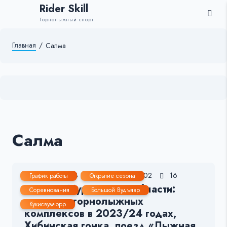
Rider Skill
Горнолыжный спорт
Главная
/
Салма
Салма
12 Ноя, 2023
3-4 мин.
302
16
График работы
Открытие сезона
Новости Мурманской области:
Соревнования
Большой Вудъявр
открытие горнолыжных
Кукисвумчорр
комплексов в 2023/24 годах,
Хибинская гонка, поезд «Лыжная