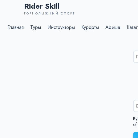
Rider Skill
ГОРНОЛЫЖНЫЙ СПОРТ
Главная
Туры
Инструкторы
Курорты
Афиша
Ката
Ре
по
дл
%s
By
of