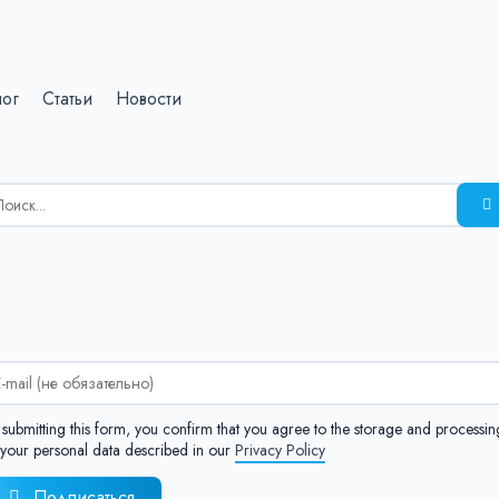
лог
Статьи
Новости
зультаты
иска
я:
:
 submitting this form, you confirm that you agree to the storage and processin
 your personal data described in our
Privacy Policy
Подписаться