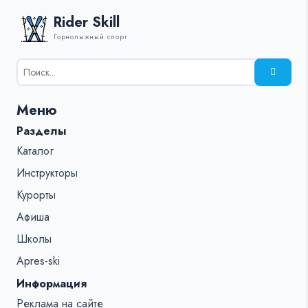
Rider Skill
Горнолыжный спорт
Результаты
поиска
для:
Меню
%s:
Разделы
Каталог
Инструкторы
Курорты
Афиша
Школы
Apres-ski
Информация
Реклама на сайте