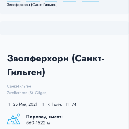
Зволферхорн (Санкт-Гильген)
Зволферхорн (Санкт-
Гильген)
Санкт-Гильген
Zwolferhorn (St. Gilgen)
23 Май, 2021
< 1 мин.
74
Перепад высот:
560-1522 м