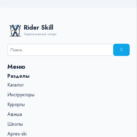
Rider Skill
Горнолыжный спорт
Результаты
поиска
для:
Меню
%s:
Разделы
Каталог
Инструкторы
Курорты
Афиша
Школы
Apres-ski