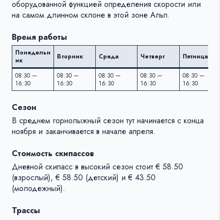
оборудованной функцией определения скорости или
на самом длинном склоне в этой зоне Альп.
Время работы
Понедельн
Вторник
Среда
Четверг
Пятница
ик
08:30 —
08:30 —
08:30 —
08:30 —
08:30 —
16:30
16:30
16:30
16:30
16:30
Сезон
В среднем горнолыжный сезон тут начинается c конца
ноября и заканчивается в начале апреля.
Стоимость скипассов
Дневной скипасс в высокий сезон стоит € 58.50
(взрослый), € 58.50 (детский) и € 43.50
(молодежный).
Трассы