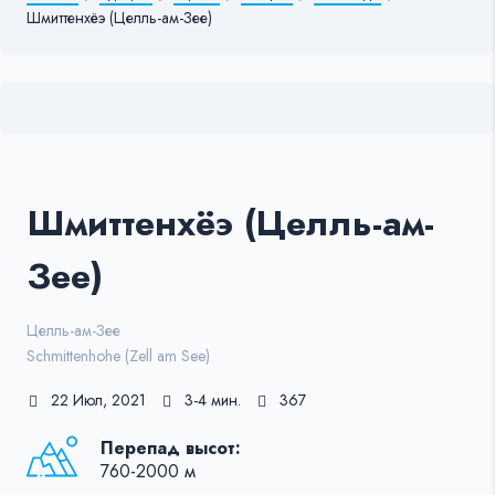
Шмиттенхёэ (Целль-ам-Зее)
Шмиттенхёэ (Целль-ам-
Зее)
Целль-ам-Зее
Schmittenhohe (Zell am See)
22 Июл, 2021
3-4 мин.
367
Перепад высот:
760-2000 м