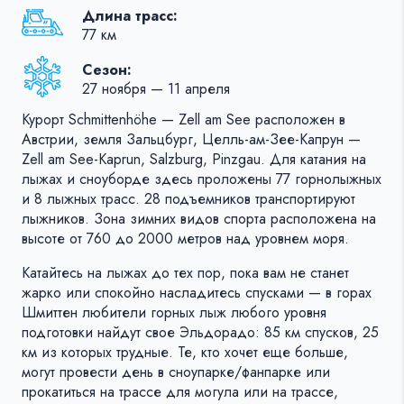
Длина трасс:
77 км
Сезон:
27 ноября — 11 апреля
Курорт Schmittenhöhe — Zell am See расположен в
Австрии, земля Зальцбург, Целль-ам-Зее-Капрун —
Zell am See-Kaprun, Salzburg, Pinzgau. Для катания на
лыжах и сноуборде здесь проложены 77 горнолыжных
и 8 лыжных трасс. 28 подъемников транспортируют
лыжников. Зона зимних видов спорта расположена на
высоте от 760 до 2000 метров над уровнем моря.
Катайтесь на лыжах до тех пор, пока вам не станет
жарко или спокойно насладитесь спусками — в горах
Шмиттен любители горных лыж любого уровня
подготовки найдут свое Эльдорадо: 85 км спусков, 25
км из которых трудные. Те, кто хочет еще больше,
могут провести день в сноупарке/фанпарке или
прокатиться на трассе для могула или на трассе,