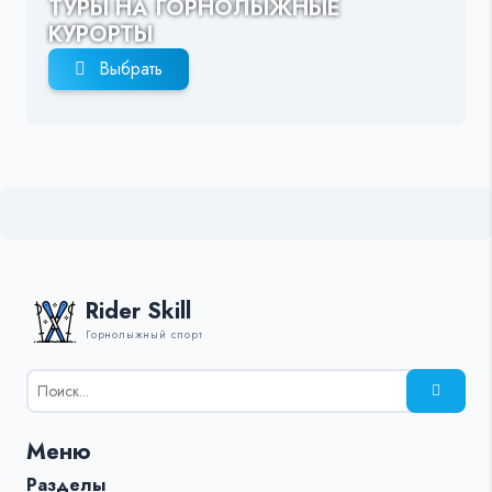
ТУРЫ НА ГОРНОЛЫЖНЫЕ
КУРОРТЫ
Выбрать
Rider Skill
Горнолыжный спорт
Результаты
поиска
для:
Меню
%s:
Разделы