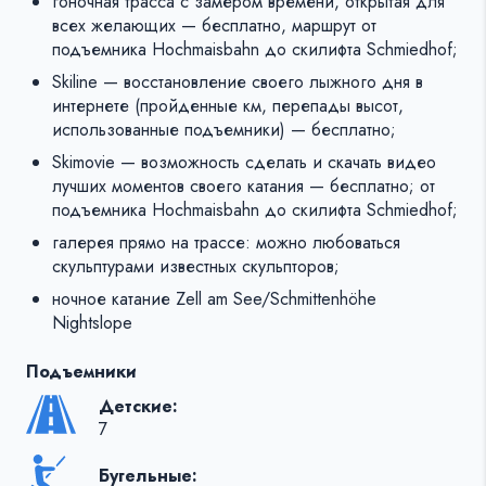
гоночная трасса с замером времени, открытая для
всех желающих — бесплатно, маршрут от
подъемника Hochmaisbahn до скилифта Schmiedhof;
Skiline — восстановление своего лыжного дня в
интернете (пройденные км, перепады высот,
использованные подъемники) — бесплатно;
Skimovie — возможность сделать и скачать видео
лучших моментов своего катания — бесплатно; от
подъемника Hochmaisbahn до скилифта Schmiedhof;
галерея прямо на трассе: можно любоваться
скульптурами известных скульпторов;
ночное катание Zell am See/Schmittenhöhe
Nightslope
Подъемники
Детские:
7
Бугельные: