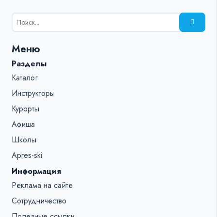
Результаты
поиска
для:
Меню
%s:
Разделы
Каталог
Инструкторы
Курорты
Афиша
Школы
Apres-ski
Информация
Реклама на сайте
Сотрудничество
Полезные ссылки