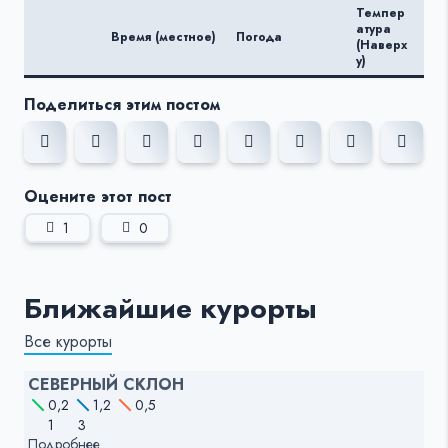
Темпер
Те
атура
Время (местное)
Погода
ату
(Наверх
(Вн
у)
Поделиться этим постом
Оцените этот пост
1
0
Ближайшие курорты
Все курорты
СЕВЕРНЫЙ СКЛОН
0,2
1,2
0,5
1
3
Подробнее