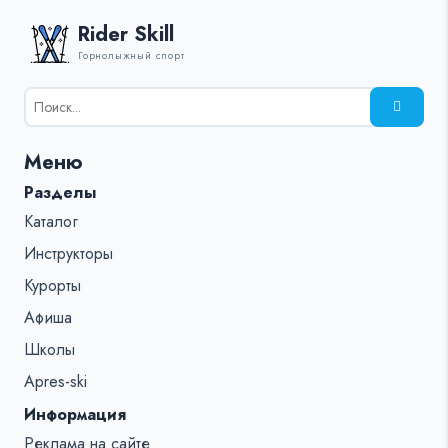
Rider Skill
Горнолыжный спорт
Результаты
поиска
для:
Меню
%s:
Разделы
Каталог
Инструкторы
Курорты
Афиша
Школы
Apres-ski
Информация
Реклама на сайте