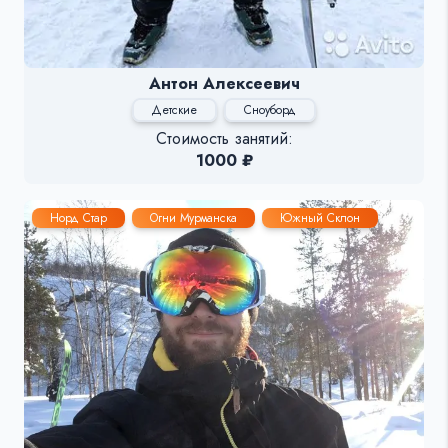
Антон Алексеевич
Детские
Сноуборд
Стоимость занятий:
1000 ₽
Норд Стар
Огни Мурманска
Южный Склон