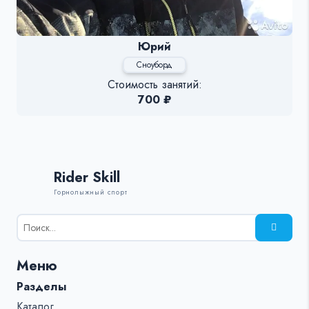
Юрий
Сноуборд
Стоимость занятий:
700 ₽
Rider Skill
Горнолыжный спорт
Результаты
поиска
для:
Меню
%s:
Разделы
Каталог