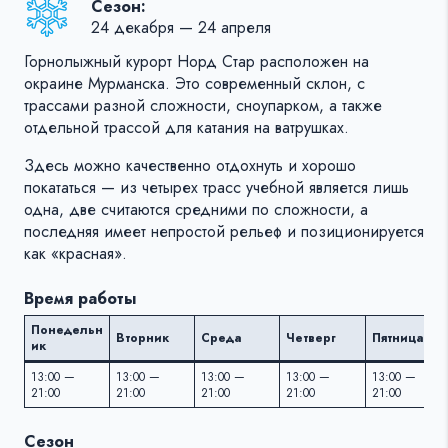
Сезон:
24 декабря — 24 апреля
Горнолыжный курорт Норд Стар расположен на
окраине Мурманска. Это современный склон, с
трассами разной сложности, сноупарком, а также
отдельной трассой для катания на ватрушках.
Здесь можно качественно отдохнуть и хорошо
покататься — из четырех трасс учебной является лишь
одна, две считаются средними по сложности, а
последняя имеет непростой рельеф и позиционируется
как «красная».
Время работы
Понедельн
Вторник
Среда
Четверг
Пятница
ик
13:00 —
13:00 —
13:00 —
13:00 —
13:00 —
21:00
21:00
21:00
21:00
21:00
Сезон