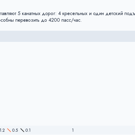
авляют 5 канатных дорог: 4 кресельных и один детский под
особны перевозить до 4200 пасс/час.
1.2
0.5
0.1
1