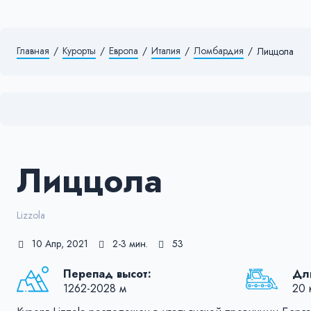
Главная
/
Курорты
/
Европа
/
Италия
/
Ломбардия
/
Лиццола
Лиццола
Lizzola
10 Апр, 2021
2-3 мин.
53
Перепад высот:
Дли
1262-2028 м
20 