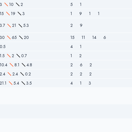
3
10
2
5
1
15
19
3
1
9
1
1
3.7
21
5.3
2
9
30
65
20
15
11
14
6
0.5
4
1
1.5
2
0.7
1
2
10.4
8.1
4.8
2
6
2
2.4
2.4
0.2
2
2
2
21.1
5.4
3.5
4
1
3