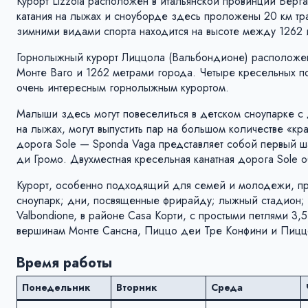
Курорт Lizzola расположен в итальянской провинции Берга
катания на лыжах и сноуборде здесь проложены 20 км тр
зимними видами спорта находится на высоте между 1262 
Горнолыжный курорт Лиццола (Вальбондионе) расположен
Монте Ваго и 1262 метрами города. Четыре кресельных п
очень интересным горнолыжным курортом.
Малыши здесь могут повеселиться в детском сноупарке 
на лыжах, могут выпустить пар на большом количестве «к
дорога Sole — Sponda Vaga представляет собой первый 
ди Громо. Двухместная кресельная канатная дорога Sole 
Курорт, особенно подходящий для семей и молодежи, пр
сноупарк; дни, посвященные фрирайду; лыжный стадион; 
Valbondione, в районе Casa Корти, с простыми петлями 3,
вершинам Монте Сансна, Пиццо деи Тре Конфини и Пицц
Время работы
Понедельник
Вторник
Среда