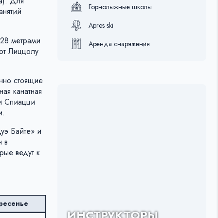
a). Для
Горнолыжные школы
анятий
Apres ski
028 метрами
Аренда снаряжения
ют Лиццолу
нно стоящие
ная канатная
и Спиацци
и.
уэ Байте» и
 в
рые ведут к
ресенье
ИНСТРУКТОРЫ