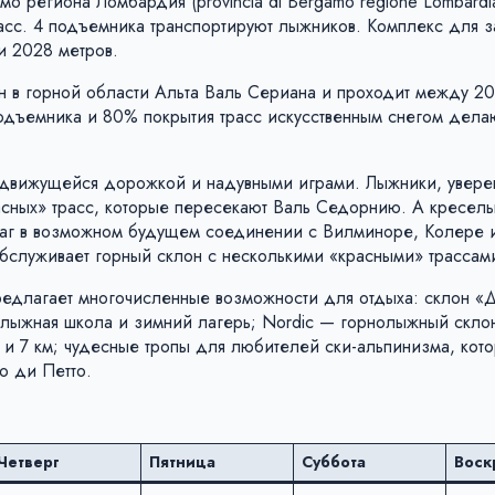
мо региона Ломбардия (provincia di Bergamo regione Lombardi
асс. 4 подъемника транспортируют лыжников. Комплекс для з
и 2028 метров.
 в горной области Альта Валь Сериана и проходит между 2
одъемника и 80% покрытия трасс искусственным снегом дела
с движущейся дорожкой и надувными играми. Лыжники, увере
расных» трасс, которые пересекают Валь Седорнию. А кресель
шаг в возможном будущем соединении с Вилминоре, Колере 
обслуживает горный склон с несколькими «красными» трассам
едлагает многочисленные возможности для отдыха: склон «Д
лыжная школа и зимний лагерь; Nordic — горнолыжный склон
5 и 7 км; чудесные тропы для любителей ски-альпинизма, кото
о ди Петто.
Четверг
Пятница
Суббота
Воск