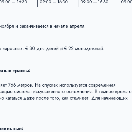
09:00 — 16:30
09:00 — 16:30
09:00 — 16:30
09:00
оября и заканчивается в начале апреля.
я взрослых, € 30 для детей и € 22 молодежный.
ные трассы:
яет 766 метров. На спусках используется современная
мощью системы искусственного оснежнения. В темное время су
о кататься даже после того, как стемнеет. Для начинающих
есельные: