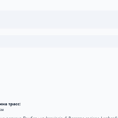
на трасс:
км