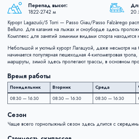
Перепад высот:
Дли
1822-2742 м
20.
Курорт Lagazuói/​5 Torri — Passo Giau/​Passo Falzàrego р
Belluno. Для катания на лыжах и сноуборде здесь пролож
Комплекс для занятий зимними видами спорта находится 
Небольшой и уютный курорт Лагацуой, даже несмотря на б
начинается популярная пешеходная 4-километровая тропа,
маршруты, зимой здесь пролегают трассы, в основном прос
Время работы
Понедельник
Вторник
Среда
08:30 — 16:30
08:30 — 16:30
08:30 — 16:30
Сезон
Чаще всего горнолыжный сезон здесь длится c середины
Стоимость скипассов