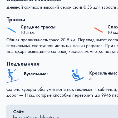
Дневной скипасс в высокий сезон стоит € 58 для взрослы
Трассы
Средние трассы:
Слож
10.5 км
10 км
Общая протяженность трасс 20.5 км. Перепад высот соста
специальных снегоуплотнительных машин ратраков. При н
Благодаря освещению склонов, кататься можно до поздне
Подъемники
Кресельные:
Бугельные:
5
1
Склоны курорта обслуживают 8 подъемников: 1 кабинный, 
дорог — 11 км, которые способны перевозить до 9946 пас
Сайт:
lagazuoi5torri.dolomiti.org