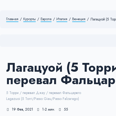
Главная
/
Курорты
/
Европа
/
Италия
/
Венеция
/
Лагацуой (5 То
Лагацуой (5 Торр
перевал Фальцар
5 Торри / перевал Джау / перевал Фальцарего
Lagazuoi (5 Torri/Passo Giau/Passo Falzarego)
19 Фев, 2021
1-2 мин.
55