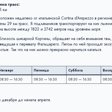
на трасс:
5 км
асположен недалеко от итальянской Cortina d’Ampezzo в регион
ены 29 км трасс. 8 подъемников транспортируют на них лыжни
на высоте между 1822 и 2742 метров над уровнем моря.
лизость шикарной Кортины, обращает на себя внимание тем, 
 ведущая к перевалу Фальцарего. Летом по ней проходят экс
тые. Так что на них можно прекрасно научиться кататься.
Четверг
Пятница
Суббота
Воск
08:30 — 16:30
08:30 — 16:30
08:30 — 16:30
08:30
 декабря до начала апреля.