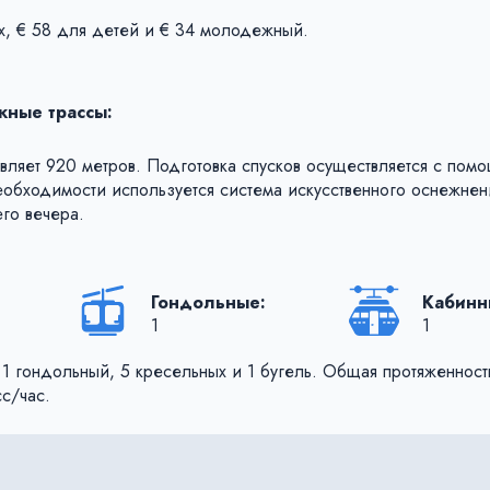
х, € 58 для детей и € 34 молодежный.
ные трассы:
вляет 920 метров. Подготовка спусков осуществляется с пом
еобходимости используется система искусственного оснежнен
го вечера.
Кабинн
Гондольные:
1
1
1 гондольный, 5 кресельных и 1 бугель. Общая протяженност
с/час.