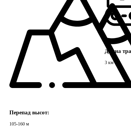
Длина тра
3 км
Перепад высот:
105-160 м