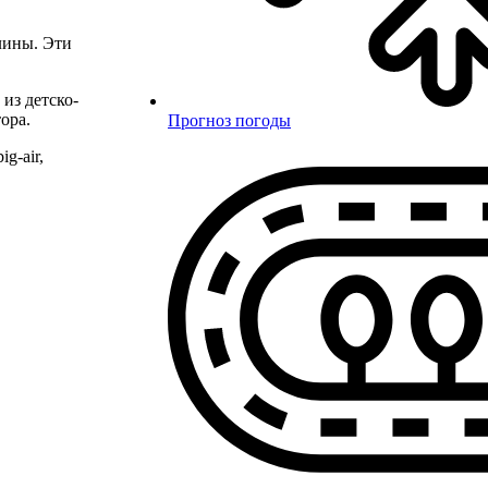
лины. Эти
из детско-
ора.
Прогноз погоды
g-air,