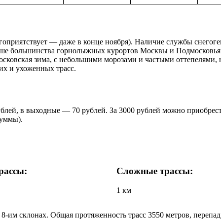
агоприятствует — даже в конце ноября). Наличие службы снегог
ньше большинства горнолыжных курортов Москвы и Подмосковья,
московская зима, с небольшими морозами и частыми оттепелями, 
их и ухоженных трасс.
рублей, в выходные — 70 рублей. За 3000 рублей можно приобрес
суммы).
рассы:
Сложные трассы:
1 км
8-им склонах. Общая протяженность трасс 3550 метров, перепад