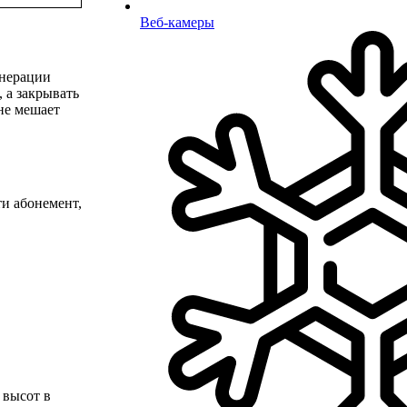
Веб-камеры
енерации
 а закрывать
не мешает
ти абонемент,
 высот в