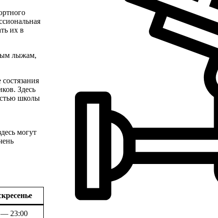
ортного
ессиональная
ть их в
ным лыжам,
 состязания
ков. Здесь
достью школы
здесь могут
чень
скресенье
 — 23:00