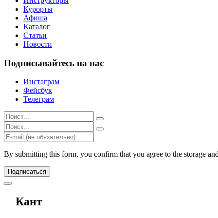
Инструкторы
Курорты
Афиша
Каталог
Статьи
Новости
Подписывайтесь на нас
Инстаграм
Фейсбук
Телеграм
Результаты
поиска
Результаты
для:
поиска
%s:
для:
%s:
By submitting this form, you confirm that you agree to the storage an
Подписаться
Кант