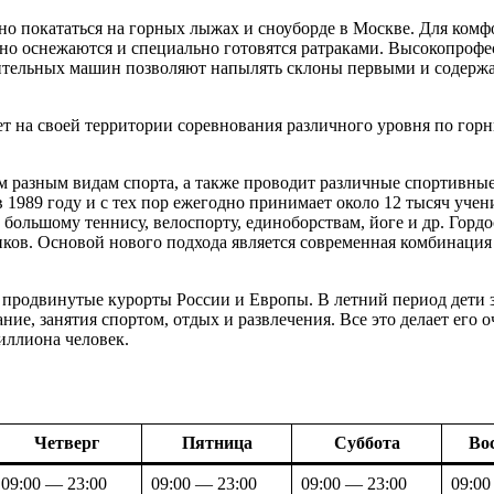
о покататься на горных лыжах и сноуборде в Москве. Для комф
нно оснежаются и специально готовятся ратраками. Высокопроф
ительных машин позволяют напылять склоны первыми и содержа
т на своей территории соревнования различного уровня по гор
м разным видам спорта, а также проводит различные спортивные
 1989 году и с тех пор ежегодно принимает около 12 тысяч учени
 большому теннису, велоспорту, единоборствам, йоге и др. Гор
ков. Основой нового подхода является современная комбинация
е продвинутые курорты России и Европы. В летний период дети 
ние, занятия спортом, отдых и развлечения. Все это делает его о
иллиона человек.
Четверг
Пятница
Суббота
Во
09:00 — 23:00
09:00 — 23:00
09:00 — 23:00
09:00