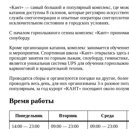
«Кант» — самый большой и популярный комплекс, где можн
катания доступны 8 склонов, которые регулярно искусстве
служба снегогенерации и опытные операторы снегоуплотн
исключительном состоянии в городских условиях.
С началом горнолыжного сезона комплекс «Кант» принимае
сноуборду.
Кроме организации катания, комплекс занимается обучение
и мероприятия. Спортивная школа «Кант» открылась здесь в
проходят занятия по горным лыжам, сноуборду, гимнастике,
является уникальная система UPS для обучения горнолыжни
карвинговой и вращательной техник.
Проводятся сборы и организуются поездки на другие, боле
проводить весь день, для них организованы 3-х разовое пита
популярным, за год курорт «КАНТ» посещают около полум
Время работы
Понедельник
Вторник
Среда
14:00 — 23:00
09:00 — 23:00
09:00 — 23:00