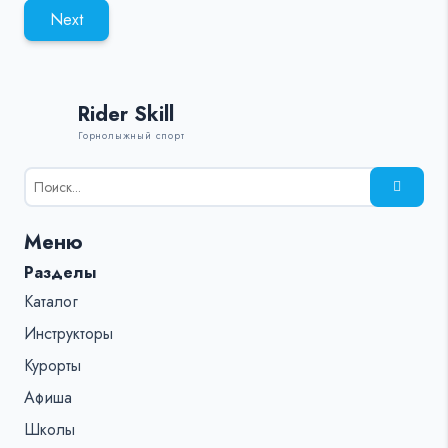
Next
Rider Skill
Горнолыжный спорт
Результаты
поиска
для:
Меню
%s:
Разделы
Каталог
Инструкторы
Курорты
Афиша
Школы