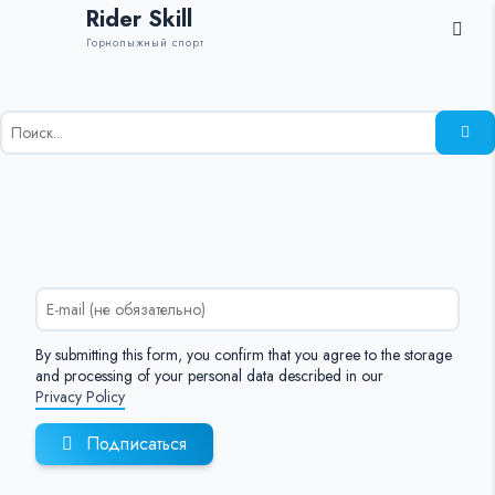
Rider Skill
Горнолыжный спорт
Результаты
поиска
для:
%s:
By submitting this form, you confirm that you agree to the storage
and processing of your personal data described in our
Privacy Policy
Подписаться