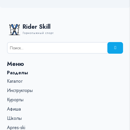
Rider Skill
Горнолыжный спорт
Результаты
поиска
для:
Меню
%s:
Разделы
Каталог
Инструкторы
Курорты
Афиша
Школы
Apres-ski