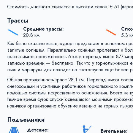
Стоимость дневного скипасса в высокий сезон: € 51 (взрос
Трассы
Средние трассы:
Слож
20.8 км
5.3 к
Как было сказано выше, курорт предлагает в основном пр
залитые солнцем. Параллельно «синим» пролегают и бол
трасса имеет протяженность 6 км и перепад высот 877 ме
записью времени — бесплатно. Так что у горнолыжников 
лыж и маршруты для походов на снегоступах еще более 
Общая протяженность трасс 28.1 км. Перепад высот сост
снегоходами и усилиями работников горнолыжного компле
помощью системы искусственного оснежнения. Всего на к
темное время суток спуски освещаются мощными прожекто
новичков организовано обучение катанию на горных лыжа
Подъемники
Детские:
Бугельные: