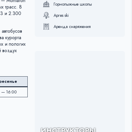
 — Montafon
Горнолыжные школы
х трасс. 8
23 и 2.300
Apres ski
Аренда снаряжения
 автобусов
ва курорта
х и пологих
й воздух
ресенье
 — 16:00
ИНСТРУКТОРЫ