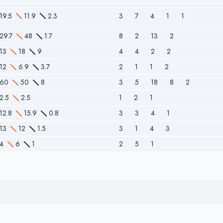
19.5
11.9
2.3
3
7
4
1
1
29.7
48
1.7
8
2
13
2
13
18
9
4
4
2
2
12
6.9
3.7
2
1
1
2
60
50
8
3
5
18
8
2
2.5
2.5
1
2
1
12.8
15.9
0.8
3
3
4
1
13
12
1.5
3
1
4
3
4
6
1
2
5
1