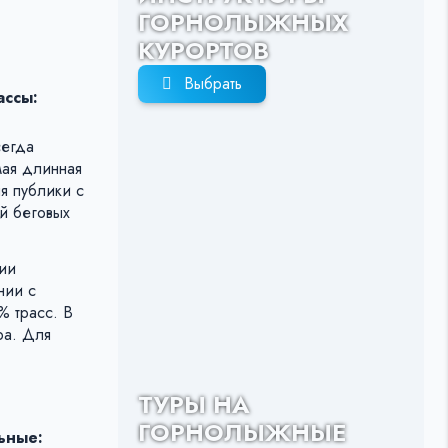
ГОРНОЛЫЖНЫХ
КУРОРТОВ
Выбрать
ассы:
сегда
мая длинная
я публики с
й беговых
нии
нии с
% трасс. В
ра. Для
ТУРЫ НА
ГОРНОЛЫЖНЫЕ
ьные: