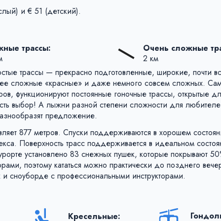
лый) и € 51 (детский).
ные трассы:
Очень сложные тр
м
2 км
остые трассы — прекрасно подготовленные, широкие, почти в
ее сложные «красные» и даже немного совсем сложных. Са
тров, функционируют постоянные гоночные трассы, открытые дл
есть выбор! А лыжни разной степени сложности для любителе
разнообразят предложение.
авляет 877 метров. Спуски поддерживаются в хорошем состоя
кса. Поверхность трасс поддерживается в идеальном состоя
урорте установлено 83 снежных пушек, которые покрывают 50
рами, поэтому кататься можно практически до позднего вече
х и сноуборде с профессиональными инструкторами.
Гондол
Кресельные: