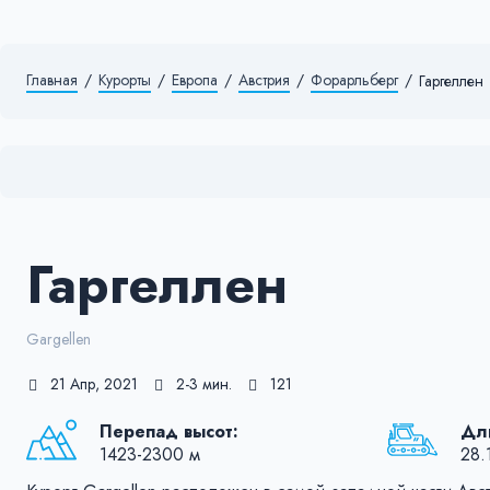
Главная
/
Курорты
/
Европа
/
Австрия
/
Форарльберг
/
Гаргеллен
Гаргеллен
Gargellen
21 Апр, 2021
2-3 мин.
121
Перепад высот:
Дли
1423-2300 м
28.