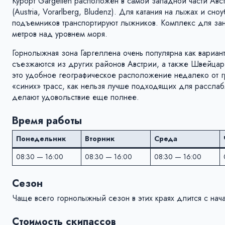
Курорт Gargellen расположен в самой западной части Ав
(Austria, Vorarlberg, Bludenz). Для катания на лыжах и с
подъемников транспортируют лыжников. Комплекс для зан
метров над уровнем моря.
Горнолыжная зона Гаргеллена очень популярна как вариа
съезжаются из других районов Австрии, а также Швейцар
это удобное географическое расположение недалеко от г
«синих» трасс, как нельзя лучше подходящих для рассла
делают удовольствие еще полнее.
Время работы
Понедельник
Вторник
Среда
08:30 — 16:00
08:30 — 16:00
08:30 — 16:00
Сезон
Чаще всего горнолыжный сезон в этих краях длится c на
Стоимость скипассов