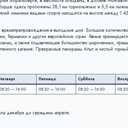
стрии Форальберге, в местности Блюденц, в долине Монтафон
ноуборде здесь проложены 28,1 км горнолыжных и 5,5 км лыжны
ятий зимними видами спорта находится на высоте между 1.4
нт времяпрепровождения в выходные дни. Большое количество
ии, Германии и других европейских стран. Явные преимущест
раниц, а также подавляющее большинство широченных, прямы
бленного катания. Прекрасные панорамы Альп и чистый горны
Четверг
Пятница
Суббота
Воск
08:30 — 16:00
08:30 — 16:00
08:30 — 16:00
08:30
чала декабря до середины апреля.