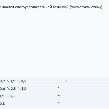
ывается снегоуплотнительной техникой (посмотреть схему).
0,2
1,2
0,5
1
3
0,6
2,8
1,2
1
1,2
3,6
2
1
0,8
1