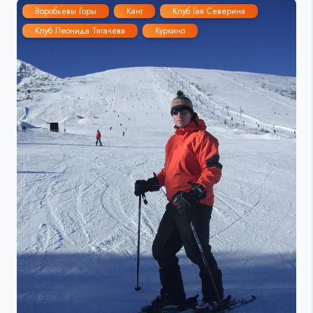
Воробьевы Горы
Кант
Клуб Гая Северина
Клуб Леонида Тягачева
Куркино