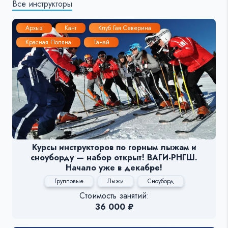
Все инструкторы
Архыз
Кант
Клуб Гая Северина
Красная Поляна
Танай
Курсы инструкторов по горным лыжам и
сноуборду — набор открыт! ВАГИ-РНГШ.
Начало уже в декабре!
Групповые
Лыжи
Сноуборд
Стоимость занятий:
36 000 ₽