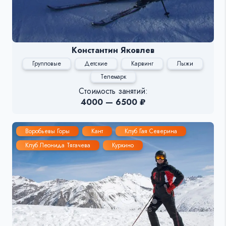
Константин Яковлев
Групповые
Детские
Карвинг
Лыжи
Телемарк
Стоимость занятий:
4000 — 6500 ₽
Воробьевы Горы
Кант
Клуб Гая Северина
Клуб Леонида Тягачева
Куркино