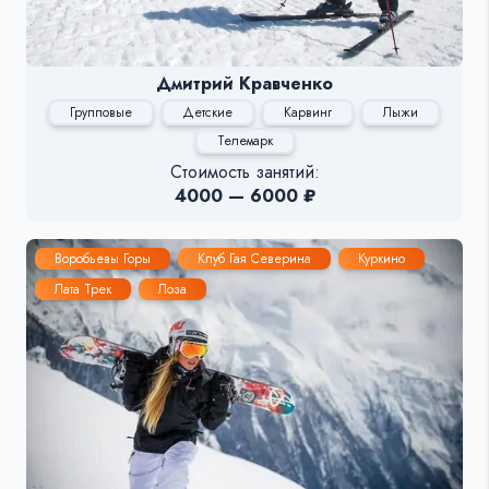
Дмитрий Кравченко
Групповые
Детские
Карвинг
Лыжи
Телемарк
Стоимость занятий:
4000 — 6000 ₽
Воробьевы Горы
Клуб Гая Северина
Куркино
Лата Трек
Лоза