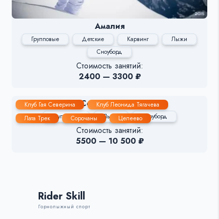
Амалия
Групповые
Детские
Карвинг
Лыжи
Сноуборд
Стоимость занятий:
2400 — 3300 ₽
Сергей Бакаев
Клуб Гая Северина
Клуб Леонида Тягачева
Групповые
Лыжи
Сноуборд
Лата Трек
Сорочаны
Целеево
Стоимость занятий:
5500 — 10 500 ₽
Rider Skill
Горнолыжный спорт