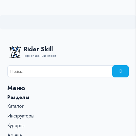
Rider Skill
Горнолыжный спорт
Результаты
поиска
для:
Меню
%s:
Разделы
Каталог
Инструкторы
Курорты
Афиша