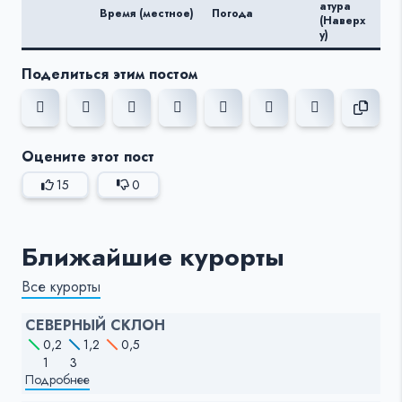
атура
Время (местное)
Погода
ату
(Наверх
(Вн
у)
Поделиться этим постом
Оцените этот пост
15
0
Ближайшие курорты
Все курорты
СЕВЕРНЫЙ СКЛОН
0,2
1,2
0,5
1
3
Подробнее