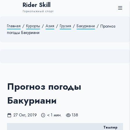
Rider Skill
Горнолыжный спорт
Главная
/
Курорты
/
Азия
/
Грузия
/
Бакуриани
/
Прогноз
погоды Бакуриани
Прогноз погоды
Бакуриани
27 Окт, 2019
< 1 мин.
138
Темпер
Те