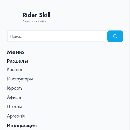
Rider Skill
Горнолыжный спорт
Результаты
поиска
для:
Меню
%s:
Разделы
Каталог
Инструкторы
Курорты
Афиша
Школы
Apres-ski
Информация