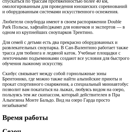
спускаться по трассам протяженностью более 40 км,
омологированным для проведения юношеских соревнований
и оборудованным системами искусственного оснежения.
Любители сноуборда имеют в своем распоряжении Double
Park Польсы, хафпайп/джамп для новичков и экспертов — в
одном из крупнейших сноупарков Трентино.
Для семей с детьми есть два прекрасно оборудованных и
развлекательных сноупарка. В Сан-Валентино работает также
трасса для тюбинга и ледяной каток. Учебные площадки с
ленточными подъемниками создают все условия для быстрого
обучения лыжному искусству.
Скибус связывает между собой горнолыжные зоны
Брентонико, где можно также найти альпийские приюты и
прокат спортивного снаряжения, а специальный миниавтобус
позволит вам покататься на лыжах, любуясь видом на озеро,
пользуясь тем же скипассом, который действителен в Пра
Альпезина Монте Бальдо. Вид на озеро Гарда просто
незабываем!
Время работы
Сезон