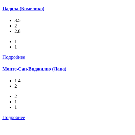
Падола (Комелико)
3.5
2
2.8
1
1
Подробнее
Монте-Сан-Виджилио (Лана)
1.4
2
2
1
1
Подробнее