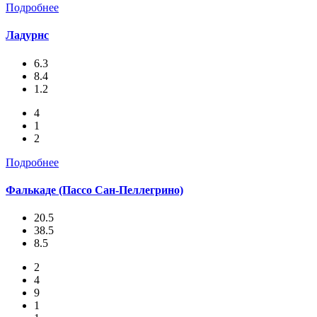
Подробнее
Ладурнс
6.3
8.4
1.2
4
1
2
Подробнее
Фалькаде (Пассо Сан-Пеллегрино)
20.5
38.5
8.5
2
4
9
1