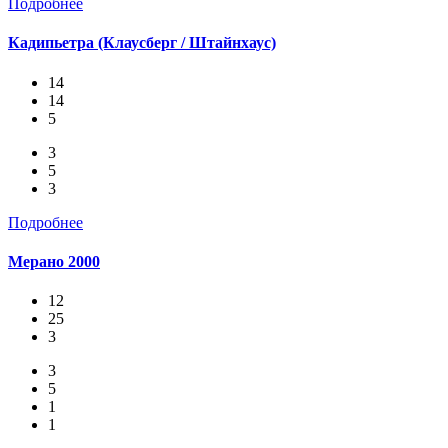
Подробнее
Кадипьетра (Клаусберг / Штайнхаус)
14
14
5
3
5
3
Подробнее
Мерано 2000
12
25
3
3
5
1
1