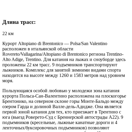
Длина трасс:
22 км
Курорт Altopiano di Brentonico — Polsa/​San Valentino
расположен в итальянской области
Rovereto/Vallagarina/Altopiano di Brentonico региона Trentino-
Alto Adige, Trentino. Для катания на лыжах и сноуборде здесь
проложены 22 км трасс. 9 подъемников транспортируют
лыжников. Комплекс для занятий зимними видами спорта
находится на высоте между 1260 и 1583 метров над уровнем
моря.
Пользующаяся особой любовью у молодежи зона катания
курорта Польса-Сан-Валентино расположена на плоскогорье
Брентонико, на северном склоне горы Монте-Бальдо между
озером Гарда и долиной Валле-дель-Адидже. Она является
первой зоной катания для тех, кто приезжает в Трентино с
юга (выезд Роверето-Суд с Бреннерской автострады А22). 9
подъемников (кресельные, лыжные канатные дороги и 4
ленточных/буксировочных подъемников) позволяют