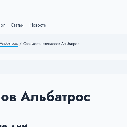
лог
Статьи
Новости
Альбатрос
/
Стоимость скипассов Альбатрос
сов Альбатрос
ые дни