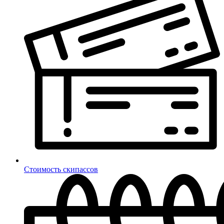
Стоимость скипассов