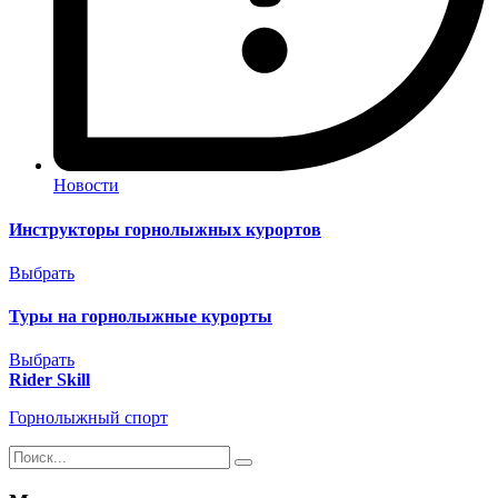
Новости
Инструкторы горнолыжных курортов
Выбрать
Туры на горнолыжные курорты
Выбрать
Rider Skill
Горнолыжный спорт
Результаты
поиска
для: