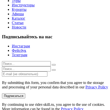
Туры
Инструкторы
Курорты
Афиша
Каталог
Статьи
Новости
Подписывайтесь на нас
Инстаграм
Фейсбук
Телеграм
Результаты
поиска
Результаты
для:
поиска
%s:
для:
%s:
By submitting this form, you confirm that you agree to the storage
and processing of your personal data described in our
Privacy Policy
Подписаться
By continuing to use rider-skill.ru, you agree to the use of cookies.
More information can be found in the
Privacy Policy