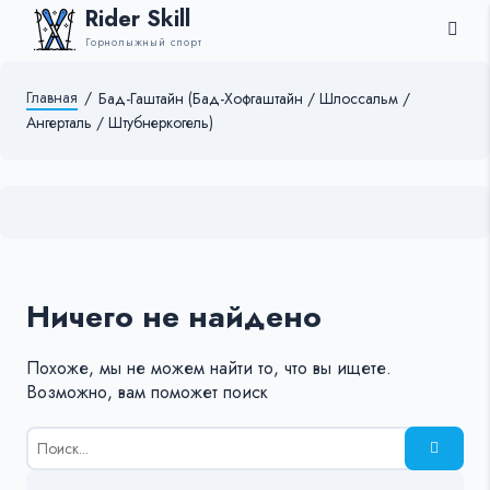
Rider Skill
Горнолыжный спорт
Главная
/
Бад-Гаштайн (Бад-Хофгаштайн / Шлоссальм /
Ангерталь / Штубнеркогель)
Ничего не найдено
Похоже, мы не можем найти то, что вы ищете.
Возможно, вам поможет поиск
Результаты
поиска
для: