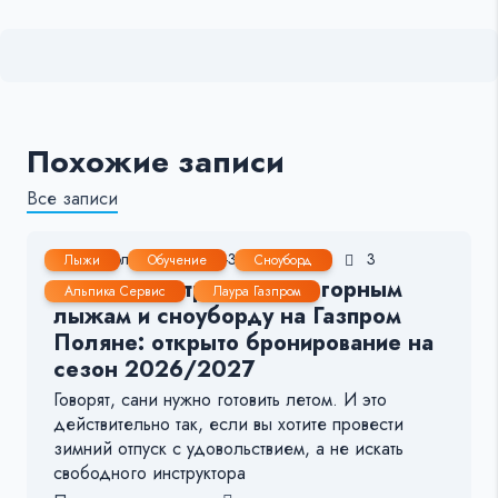
Похожие записи
Все записи
10 Июл, 2026
2-3 мин.
35
3
Лыжи
Обучение
Сноуборд
Лучшие инструкторы по горным
Альпика Сервис
Лаура Газпром
лыжам и сноуборду на Газпром
Поляне: открыто бронирование на
сезон 2026/2027
Говорят, сани нужно готовить летом. И это
действительно так, если вы хотите провести
зимний отпуск с удовольствием, а не искать
свободного инструктора