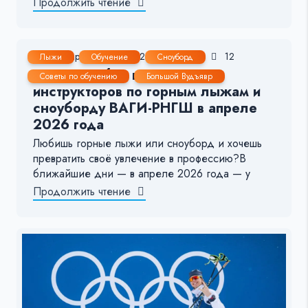
Продолжить чтение
29 Мар, 2026
1-2 мин.
91
12
Лыжи
Обучение
Сноуборд
Открыт набор в школу
Советы по обучению
Большой Вудъявр
инструкторов по горным лыжам и
сноуборду ВАГИ-РНГШ в апреле
2026 года
Любишь горные лыжи или сноуборд и хочешь
превратить своё увлечение в профессию?В
ближайшие дни — в апреле 2026 года — у
Продолжить чтение