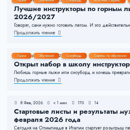
Лыжи
Обучение
Сноуборд
Альпика Сервис
Лучшие инструкторы по горным л
2026/2027
Говорят, сани нужно готовить летом. И это действитель
Продолжить чтение
29 Мар, 2026
1-2 мин.
91
12
Лыжи
Обучение
Сноуборд
Советы по обучению
Открыт набор в школу инструкто
Любишь горные лыжи или сноуборд и хочешь преврати
Продолжить чтение
8 Фев, 2026
< 1 мин.
170
14
Стартовые листы и результаты му
февраля 2026 года
Сегодня на Олимпиаде в Италии стартует розыгрыш пе