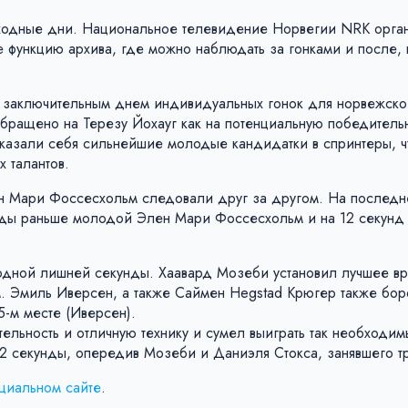
ыходные дни. Национальное телевидение Норвегии NRK орга
 функцию архива, где можно наблюдать за гонками и после, 
и заключительным днем ​​индивидуальных гонок для норвежск
обращено на Терезу Йохауг как на потенциальную победитель
оказали себя сильнейшие молодые кандидатки в спринтеры, ч
х талантов.
ен Мари Фоссесхольм следовали друг за другом. На последн
унды раньше молодой Элен Мари Фоссесхольм и на 12 секунд
 одной лишней секунды. Хаавард Мозеби установил лучшее в
м. Эмиль Иверсен, а также Саймен Hegstad Крюгер также бор
 5-м месте (Иверсен).
тельность и отличную технику и сумел выиграть так необходи
2 секунды, опередив Мозеби и Даниэля Стокса, занявшего тр
циальном сайте
.