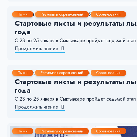
24 Янв, 2026
1-2 мин.
425
7
Лыжи
Результаты соревнований
Соревнования
Стартовые листы и результаты лы
года
С 23 по 25 января в Сыктывкаре пройдет седьмой 
Продолжить чтение
22 Янв, 2026
1-2 мин.
275
14
Лыжи
Результаты соревнований
Соревнования
Стартовые листы и результаты лы
года
С 23 по 25 января в Сыктывкаре пройдет седьмой 
Продолжить чтение
Лыжи
Результаты соревнований
Соревнования