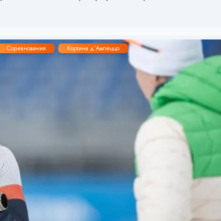
Соревнования
Кортина д’Ампеццо