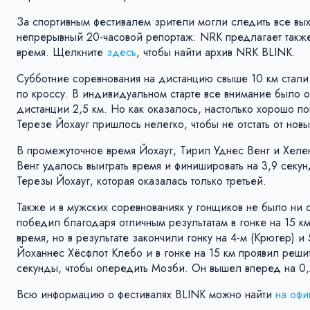
За спортивным фестивалем зрители могли следить все в
непрерывный 20-часовой репортаж. NRK предлагает также
время. Щелкните
здесь
, чтобы найти архив NRK BLINK.
Субботние соревнования на дистанцию ​​свыше 10 км стал
по кроссу. В индивидуальном старте все внимание было 
дистанции 2,5 км. Но как оказалось, настолько хорошо п
Терезе Йохауг пришлось нелегко, чтобы не отстать от новы
В промежуточное время Йохауг, Тирил Уднес Венг и Хел
Венг удалось выиграть время и финишировать на 3,9 сек
Терезы Йохауг, которая оказалась только третьей.
Также и в мужских соревнованиях у гонщиков не было ни
победил благодаря отличным результатам в гонке на 15 к
время, но в результате закончили гонку на 4-м (Крюгер) и
Йоханнес Хёсфлот Клебо и в гонке на 15 км проявил реши
секунды, чтобы опередить Мозби. Он вышел вперед на 0,
Всю информацию о фестивалях BLINK можно найти
на офи