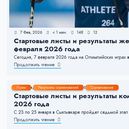
7 Фев, 2026
< 1 мин.
148
12
Стартовые листы и результаты же
февраля 2026 года
Сегодня, 7 февраля 2026 года на Олимпийских играх 
Продолжить чтение
25 Янв, 2026
1-2 мин.
296
14
Лыжи
Результаты соревнований
Соревнования
Стартовые листы и результаты ко
2026 года
С 23 по 25 января в Сыктывкаре пройдет седьмой 
Продолжить чтение