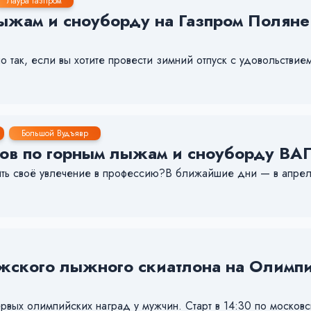
Лаура Газпром
ыжам и сноуборду на Газпром Поляне:
но так, если вы хотите провести зимний отпуск с удовольствие
Большой Вудъявр
ров по горным лыжам и сноуборду ВА
ть своё увлечение в профессию?В ближайшие дни — в апрел
жского лыжного скиатлона на Олимпий
рвых олимпийских наград у мужчин. Старт в 14:30 по москов