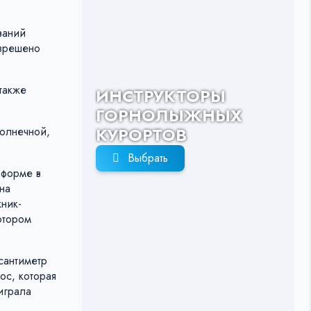
ваний
азрешено
также
ИНСТРУКТОРЫ
ГОРНОЛЫЖНЫХ
КУРОРТОВ
олнечной,
Выбрать
 форме в
на
ник-
отором
сантиметр
ос, которая
играла