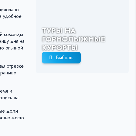
низовало
в удобное
ТУРЫ НА
ой команды
ГОРНОЛЫЖНЫЕ
ницу дня на
КУРОРТЫ
то опытной
Выбрать
ем отрезке
 раньше
ремя и
олись за
мые доли
етье место.