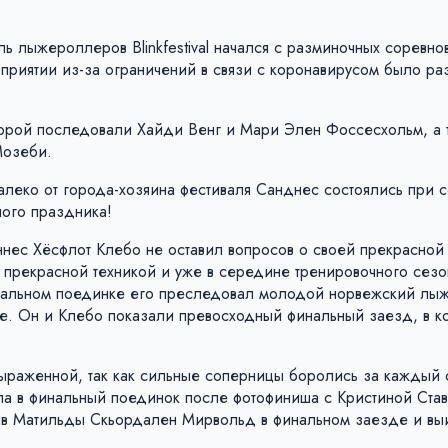
ль лыжероллеров Blinkfestival начался с разминочных соревно
оприятии из-за ограничений в связи с коронавирусом было р
оторой последовали Хайди Венг и Мари Элен Фоссесхольм, а 
Мозеби.
еко от города-хозяина фестиваля Санднес состоялись при с
ного праздника!
ннес Хёсфлот Клебо не оставил вопросов о своей прекрасной
 прекрасной техникой и уже в середине тренировочного сезо
инальном поединке его преследовал молодой норвежский лыж
ре. Он и Клебо показали превосходный финальный заезд, в к
ыраженной, так как сильные соперницы боролись за каждый 
а в финальный поединок после фотофиниша с Кристиной Став
тив Матильды Скьордален Мирвольд в финальном заезде и вы