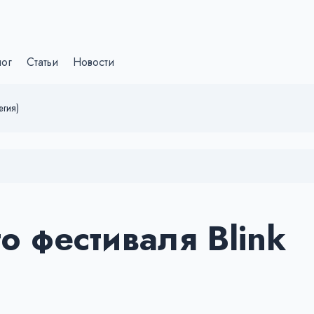
лог
Статьи
Новости
егия)
о фестиваля Blink