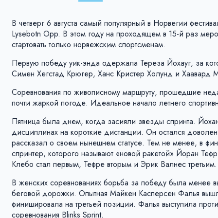
В четверг 6 августа самый популярный в Норвегии фестива
Lysebotn Opp. В этом году на проходящем в 15-й раз мер
стартовать только норвежским спортсменам.
Первую победу уик-энда одержала Тереза ​​Йохауг, за к
Симен Хегстад ​​Крюгер, Ханс Кристер Холунд и Хаавард 
Соревнования по живописному маршруту, прошедшие недал
почти жаркой погоде. Идеальное начало летнего спортив
Пятница была днем, когда засияли звезды спринта. Йоха
дисциплинах на короткие дистанции. Он остался доволен
рассказал о своем нынешнем статусе. Тем не менее, в ф
спринтер, которого называют «новой ракетой» Йоран Теф
Клебо стал первым, Тефре вторым и Эрик Валнес третьим.
В женских соревнованиях борьба за победу была менее в
беговой дорожки. Опытная Майкен Касперсен Фалья вышл
финишировала на третьей позиции. Фалья выступила про
соревнования Blinks Sprint.