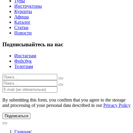
Туры
Инструкторы
Курорты
Афиша
Каталог
Статьи
Новости
Подписывайтесь на нас
Инстаграм
Фейсбук
Телеграм
Результаты
поиска
Результаты
для:
поиска
%s:
для:
%s:
By submitting this form, you confirm that you agree to the storage
and processing of your personal data described in our
Privacy Policy
Подписаться
Главная
/