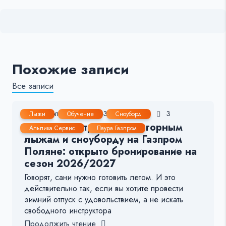
Похожие записи
Все записи
10 Июл, 2026
2-3 мин.
35
3
Лыжи
Обучение
Сноуборд
Лучшие инструкторы по горным
Альпика Сервис
Лаура Газпром
лыжам и сноуборду на Газпром
Поляне: открыто бронирование на
сезон 2026/2027
Говорят, сани нужно готовить летом. И это
действительно так, если вы хотите провести
зимний отпуск с удовольствием, а не искать
свободного инструктора
Продолжить чтение