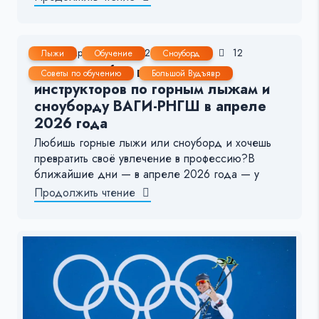
29 Мар, 2026
1-2 мин.
91
12
Лыжи
Обучение
Сноуборд
Открыт набор в школу
Советы по обучению
Большой Вудъявр
инструкторов по горным лыжам и
сноуборду ВАГИ-РНГШ в апреле
2026 года
Любишь горные лыжи или сноуборд и хочешь
превратить своё увлечение в профессию?В
ближайшие дни — в апреле 2026 года — у
Продолжить чтение